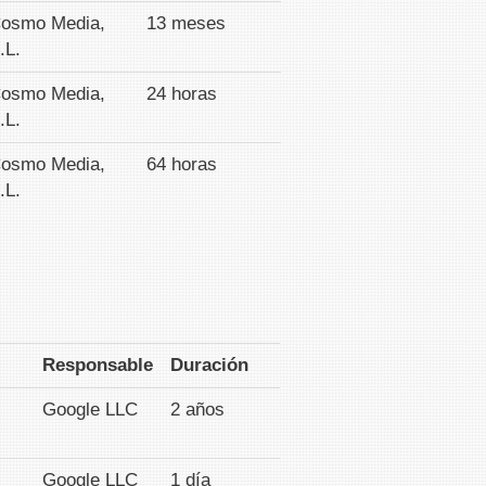
osmo Media,
13 meses
.L.
osmo Media,
24 horas
.L.
osmo Media,
64 horas
.L.
Responsable
Duración
Google LLC
2 años
Google LLC
1 día