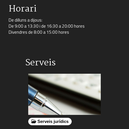
Horari
De dilluns a dijous:
De 9:00 a 13:30 i de 16:30 a 20:00 hores
Divendres de 8:00 a 15:00 hores
Serveis
Serveis jurídics
Serveis