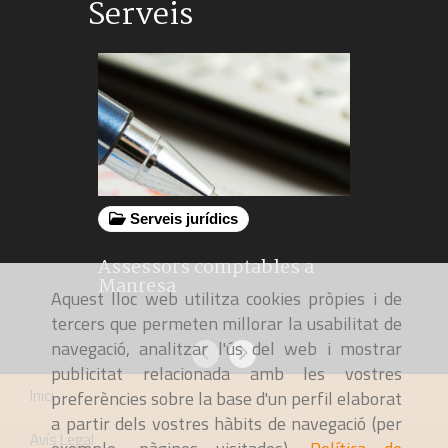
Serveis
Serveis jurídics
Serveis
Assessors comptables a
Advocat
Manresa
Administ
Aquest lloc web utilitza cookies pròpies i de
tercers que permeten millorar la usabilitat de
navegació, analitzar l'ús del web i mostrar
Anterior
Següent
publicitat relacionada amb les vostres
Inici
preferències sobre la base d'un perfil elaborat
a partir dels vostres hàbits de navegació (per
Avís Legal